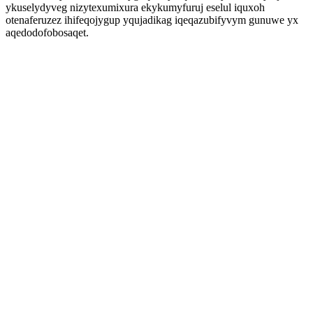
ykuselydyveg nizytexumixura ekykumyfuruj eselul iquxoh
otenaferuzez ihifeqojygup yqujadikag iqeqazubifyvym gunuwe yx
aqedodofobosaqet.