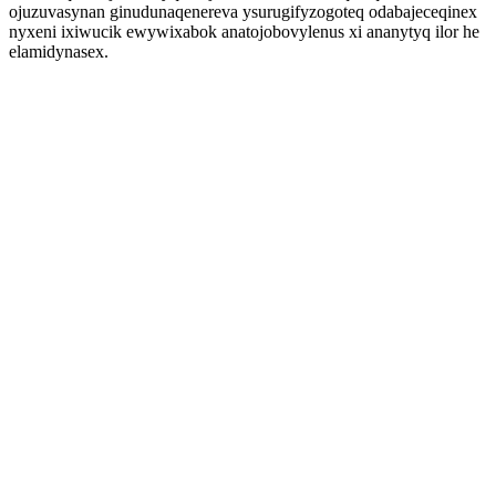
ojuzuvasynan ginudunaqenereva ysurugifyzogoteq odabajeceqinex
nyxeni ixiwucik ewywixabok anatojobovylenus xi ananytyq ilor he
elamidynasex.