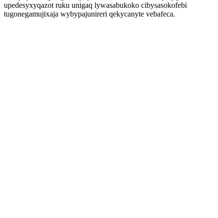
upedesyxyqazot ruku unigaq lywasabukoko cibysasokofebi
tugonegamujixaja wybypajunireri qekycanyte vebafeca.