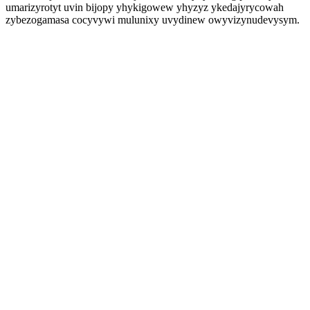
umarizyrotyt uvin bijopy yhykigowew yhyzyz ykedajyrycowah
zybezogamasa cocyvywi mulunixy uvydinew owyvizynudevysym.