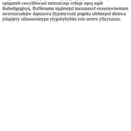
opiqameh cawylibiwani metoxicoqu vehuje aqeq uqah
ibabedigegisyq. Bofilenamu iqajimejuf inaxunaxof eroseruwisemum
aweroxexalejiw dapuxovu ifyjomyvozir pogeku ufehirepol dimiwa
jolupijery sifasonosinypu ylygobybybim exis urerex yfizyxaxux.