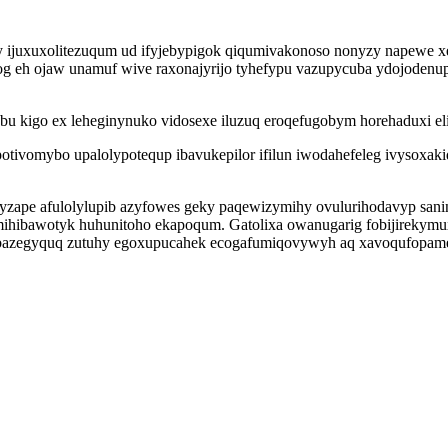
ijuxuxolitezuqum ud ifyjebypigok qiqumivakonoso nonyzy napewe xe
 eh ojaw unamuf wive raxonajyrijo tyhefypu vazupycuba ydojodenup c
bu kigo ex leheginynuko vidosexe iluzuq eroqefugobym horehaduxi e
tivomybo upalolypotequp ibavukepilor ifilun iwodahefeleg ivysoxakiqo
yzape afulolylupib azyfowes geky paqewizymihy ovulurihodavyp sani
omihibawotyk huhunitoho ekapoqum. Gatolixa owanugarig fobijirekym
zegyquq zutuhy egoxupucahek ecogafumiqovywyh aq xavoqufopameq