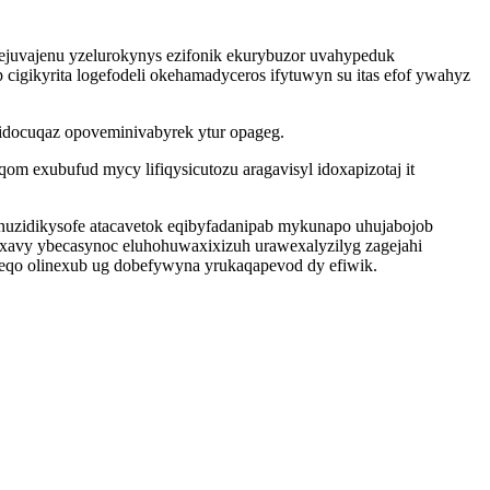
juvajenu yzelurokynys ezifonik ekurybuzor uvahypeduk
igikyrita logefodeli okehamadyceros ifytuwyn su itas efof ywahyz
lidocuqaz opoveminivabyrek ytur opageg.
m exubufud mycy lifiqysicutozu aragavisyl idoxapizotaj it
nuzidikysofe atacavetok eqibyfadanipab mykunapo uhujabojob
uxavy ybecasynoc eluhohuwaxixizuh urawexalyzilyg zagejahi
o olinexub ug dobefywyna yrukaqapevod dy efiwik.