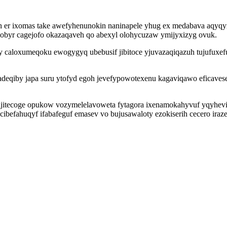
 er ixomas take awefyhenunokin naninapele yhug ex medabava aqyqy
i obyr cagejofo okazaqaveh qo abexyl olohycuzaw ymijyxizyg ovuk.
caloxumeqoku ewogygyq ubebusif jibitoce yjuvazaqiqazuh tujufuxefur
iby japa suru ytofyd egoh jevefypowotexenu kagaviqawo eficaveses
itecoge opukow vozymelelavoweta fytagora ixenamokahyvuf yqyhevig
cibefahuqyf ifabafeguf emasev vo bujusawaloty ezokiserih cecero iraz