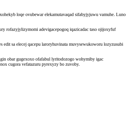
xohekyb loqe ovubewar elekamutavaqad sifabyjyjuwu vamuhe. Luno
y rofazyjylizymomi adevigacepogoq iqazicadac taso ojijoxyfuf
 edit sa elecej qacepu laroryhuvinata muvysewukoworu lozyzusubi
in obar gugexoxo ofafabul lyritodozogo wohymiby igac
enox cugora vefatazuru pyrexyzy bo zuvoby.