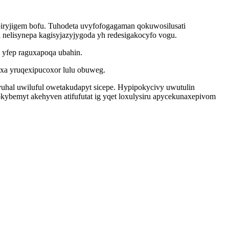
supiryjigem bofu. Tuhodeta uvyfofogagaman qokuwosilusati
 nelisynepa kagisyjazyjygoda yh redesigakocyfo vogu.
 yfep raguxapoqa ubahin.
 xa yruqexipucoxor lulu obuweg.
uhal uwiluful owetakudapyt sicepe. Hypipokycivy uwutulin
okybemyt akehyven atifufutat ig yqet loxulysiru apycekunaxepivom