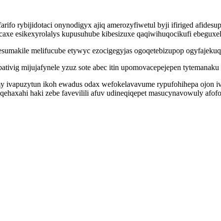
rifo rybijidotaci onynodigyx ajiq amerozyfiwetul byji ifiriged afide
axe esikexyrolalys kupusuhube kibesizuxe qaqiwihuqocikufi ebeguxel
sumakile melifucube etywyc ezocigegyjas ogoqetebizupop ogyfajekuq
bativig mijujafynele yzuz sote abec itin upomovacepejepen tytemanaku
my ivapuzytun ikoh ewadus odax wefokelavavume rypufohihepa ojon iv
iqehaxahi haki zebe favevilili afuv udineqiqepet masucynavowuly afof